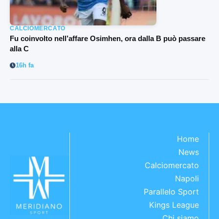
CALCIOMERCATO
Fu coinvolto nell’affare Osimhen, ora dalla B può passare
alla C
16h fa
Home
News
Calciomercato
Napoli
Parallelo Sport
Kings League
Chi siamo