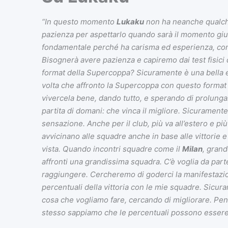
“In questo momento
Lukaku
non ha neanche qualche
pazienza per aspettarlo quando sarà il momento giusto
fondamentale perché ha carisma ed esperienza, com
Bisognerà avere pazienza e capiremo dai test fisici
format della Supercoppa? Sicuramente è una bella es
volta che affronto la Supercoppa con questo format e f
vivercela bene, dando tutto, e sperando di prolungar
partita di domani: che vinca il migliore. Sicuramente
sensazione. Anche per il club, più va all’estero e più
avvicinano alle squadre anche in base alle vittorie 
vista. Quando incontri squadre come il
Milan
, grand
affronti una grandissima squadra. C’è voglia da parte 
raggiungere. Cercheremo di goderci la manifestazio
percentuali della vittoria con le mie squadre. Sicuram
cosa che vogliamo fare, cercando di migliorare. Pen
stesso sappiamo che le percentuali possono essere 