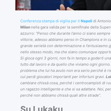
Conferenza stampa di vigilia per il
Napoli
di Antoni
Milan
nella gara valida per la semifinale della Super
azzurro:
“Penso che durante l’anno ci siano sempre 
vittorie, adesso abbiamo perso in Champions e in c
grande serietà con determinazione e l’entusiasmo gius
nello stesso modo, ma che siano comunque opportuni
Si gioca ogni 3 giorni, non fa in tempo a goderti una
tutto dal lavoro e da quello che viviamo ogni giorno. 
problema che lui ha avuto non era serio perché è rie
cui perdi giocatori importanti per infortuni gravi.
Lo
cambiare chissà cosa, perché i centrocampisti di r
un ragazzo intelligente e che si sa adattare. Noi, p
perché non abbiamo chissà quali altre strade”.
Su Lukaku