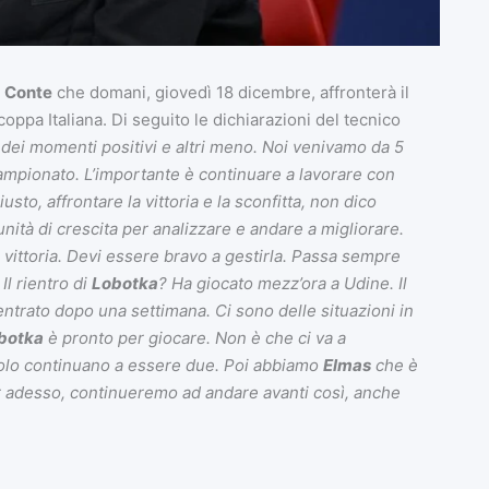
o
Conte
che domani, giovedì 18 dicembre, affronterà il
coppa Italiana. Di seguito le dichiarazioni del tecnico
dei momenti positivi e altri meno. Noi venivamo da 5
ampionato. L’importante è continuare a lavorare con
to, affrontare la vittoria e la sconfitta, non dico
tà di crescita per analizzare e andare a migliorare.
 vittoria. Devi essere bravo a gestirla. Passa sempre
Il rientro di
Lobotka
? Ha giocato mezz’ora a Udine. Il
ntrato dopo una settimana. Ci sono delle situazioni in
botka
è pronto per giocare. Non è che ci va a
uolo continuano a essere due. Poi abbiamo
Elmas
che è
er adesso, continueremo ad andare avanti così, anche