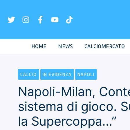
Vai
al
contenuto
HOME
NEWS
CALCIOMERCATO
CALCIO
IN EVIDENZA
NAPOLI
Napoli-Milan, Con
sistema di gioco. 
la Supercoppa…”