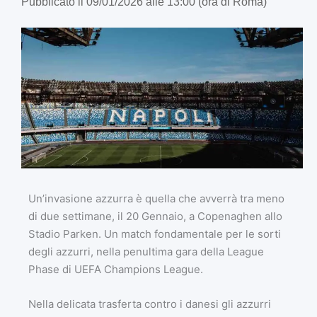
Pubblicato il 09/01/2026 alle 13:00 (ora di Roma)
Un’invasione azzurra è quella che avverrà tra meno
di due settimane, il 20 Gennaio, a Copenaghen allo
Stadio Parken. Un match fondamentale per le sorti
degli azzurri, nella penultima gara della League
Phase di UEFA Champions League.
Nella delicata trasferta contro i danesi gli azzurri