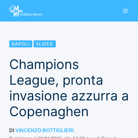
Vai
al
contenuto
NAPOLI
SLIDER
Champions
League, pronta
invasione azzurra a
Copenaghen
DI
VINCENZO BOTTIGLIERI