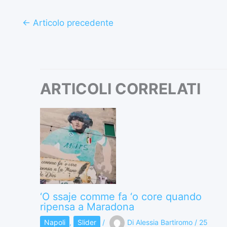
←
Articolo precedente
ARTICOLI CORRELATI
‘O ssaje comme fa ‘o core quando
ripensa a Maradona
Napoli
,
Slider
/
Di
Alessia Bartiromo
/
25