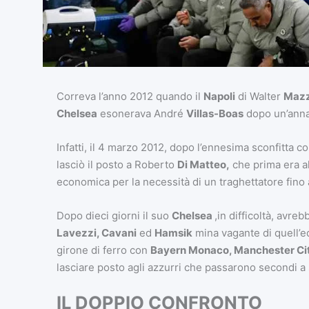
Correva l’anno 2012 quando il
Napoli
di Walter
Mazz
Chelsea
esonerava André
Villas-Boas
dopo un’annat
Infatti, il 4 marzo 2012, dopo l’ennesima sconfitta co
lasciò il posto a Roberto
Di Matteo,
che prima era al
economica per la necessità di un traghettatore fino a
Dopo dieci giorni il suo
Chelsea
,in difficoltà, avreb
Lavezzi, Cavani
ed
Hamsik
mina vagante di quell’e
girone di ferro con
Bayern Monaco, Manchester Ci
lasciare posto agli azzurri che passarono secondi a
IL DOPPIO CONFRONTO