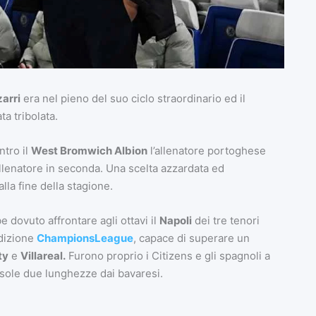
arri
era nel pieno del suo ciclo straordinario ed il
a tribolata.
ntro il
West Bromwich Albion
l’allenatore portoghese
lenatore in seconda. Una scelta azzardata ed
lla fine della stagione.
be dovuto affrontare agli ottavi il
Napoli
dei tre tenori
dizione
ChampionsLeague
, capace di superare un
ty
e
Villareal.
Furono proprio i Citizens e gli spagnoli a
 sole due lunghezze dai bavaresi.