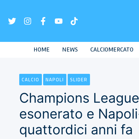
Vai
al
contenuto
HOME
NEWS
CALCIOMERCATO
CALCIO
NAPOLI
SLIDER
Champions League
esonerato e Napol
quattordici anni fa