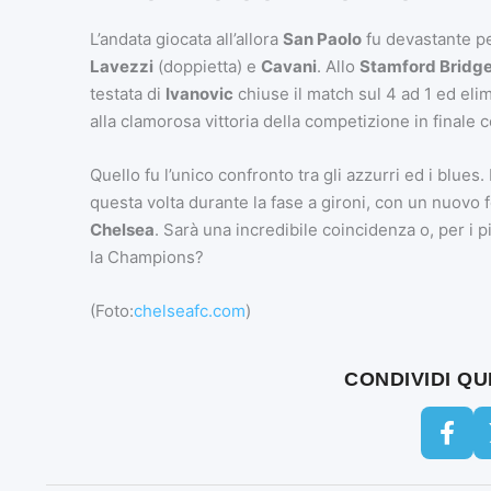
L’andata giocata all’allora
San Paolo
fu devastante per
Lavezzi
(doppietta) e
Cavani
. Allo
Stamford Bridg
testata di
Ivanovic
chiuse il match sul 4 ad 1 ed elim
alla clamorosa vittoria della competizione in finale c
Quello fu l’unico confronto tra gli azzurri ed i blue
questa volta durante la fase a gironi, con un nuovo f
Chelsea
. Sarà una incredibile coincidenza o, per i 
la Champions?
(Foto:
chelseafc.com
)
CONDIVIDI Q