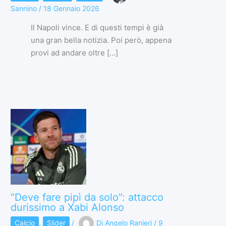
Sannino
/
18 Gennaio 2026
Il Napoli vince. E di questi tempi è già
una gran bella notizia. Poi però, appena
provi ad andare oltre […]
“Deve fare pipì da solo”: attacco
durissimo a Xabi Alonso
Calcio
,
Slider
/
Di
Angelo Ranieri
/
9