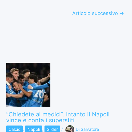
Articolo successivo
→
“Chiedete ai medici”. Intanto il Napoli
vince e conta i superstiti
Calcio
,
Napoli
,
Slider
/
Di
Salvatore