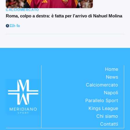
CALCIOMERCATO
Roma, colpo a destra: è fatta per l’arrivo di Nahuel Molina
11h fa
Home
News
Calciomercato
Napoli
Parallelo Sport
Kings League
Chi siamo
Contatti