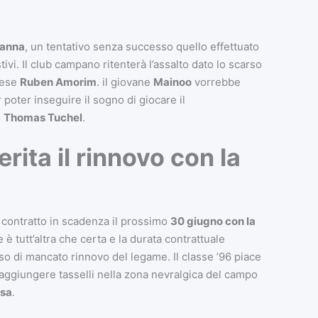
Manna
, un tentativo senza successo quello effettuato
ivi. Il club campano ritenterà l’assalto dato lo scarso
hese
Ruben Amorim
. il giovane
Mainoo
vorrebbe
 poter inseguire il sogno di giocare il
o
Thomas Tuchel
.
erita il rinnovo con la
 contratto in scadenza il prossimo
30 giugno
con la
è tutt’altra che certa e la durata contrattuale
so di mancato rinnovo del legame. Il classe ’96 piace
 aggiungere tasselli nella zona nevralgica del campo
sa
.