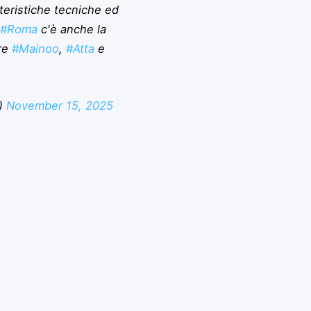
teristiche tecniche ed
a
#Roma
c'è anche la
pre
#Mainoo
,
#Atta
e
s)
November 15, 2025