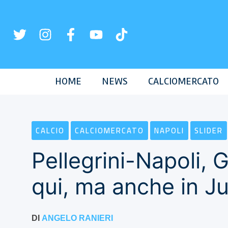
Vai
al
contenuto
HOME
NEWS
CALCIOMERCATO
CALCIO
CALCIOMERCATO
NAPOLI
SLIDER
Pellegrini-Napoli, G
qui, ma anche in Ju
DI
ANGELO RANIERI