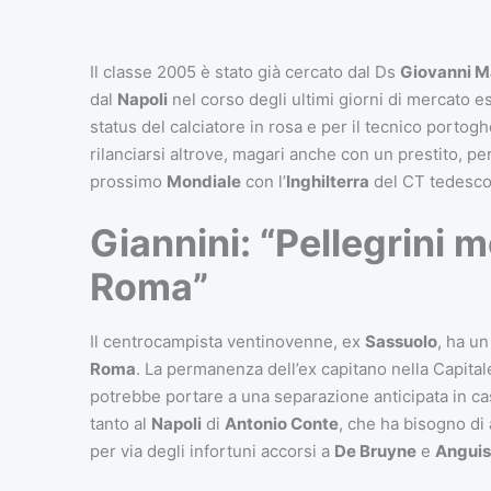
Il classe 2005 è stato già cercato dal Ds
Giovanni 
dal
Napoli
nel corso degli ultimi giorni di mercato est
status del calciatore in rosa e per il tecnico portog
rilanciarsi altrove, magari anche con un prestito, per
prossimo
Mondiale
con l’
Inghilterra
del CT tedesc
Giannini: “Pellegrini m
Roma”
Il centrocampista ventinovenne, ex
Sassuolo
, ha un
Roma
. La permanenza dell’ex capitano nella Capitale 
potrebbe portare a una separazione anticipata in ca
tanto al
Napoli
di
Antonio Conte
, che ha bisogno di
per via degli infortuni accorsi a
De Bruyne
e
Anguis