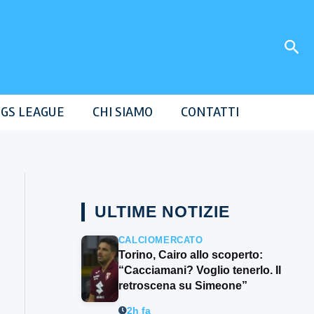
Cer
GS LEAGUE
CHI SIAMO
CONTATTI
ULTIME NOTIZIE
CALCIOMERCATO
Torino, Cairo allo scoperto:
“Cacciamani? Voglio tenerlo. Il
retroscena su Simeone”
2h fa