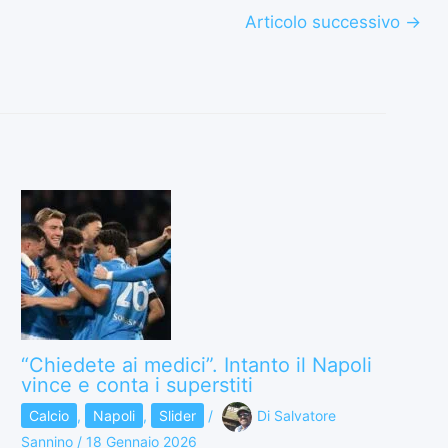
Articolo successivo
→
“Chiedete ai medici”. Intanto il Napoli
vince e conta i superstiti
Calcio
,
Napoli
,
Slider
/
Di
Salvatore
Sannino
/
18 Gennaio 2026