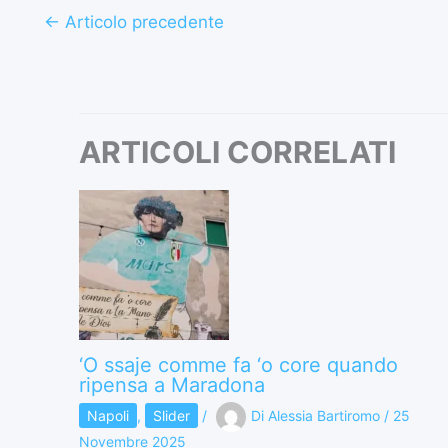
←
Articolo precedente
ARTICOLI CORRELATI
‘O ssaje comme fa ‘o core quando
ripensa a Maradona
Napoli
,
Slider
/
Di
Alessia Bartiromo
/
25
Novembre 2025