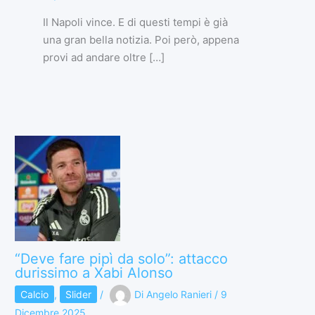
Il Napoli vince. E di questi tempi è già
una gran bella notizia. Poi però, appena
provi ad andare oltre […]
“Deve fare pipì da solo”: attacco
durissimo a Xabi Alonso
Calcio
,
Slider
/
Di
Angelo Ranieri
/
9
Dicembre 2025