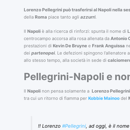
Lorenzo Pellegrini può trasferirsi al Napoli nella s
della
Roma
piace tanto agli
azzurri
.
Il
Napoli
è alla ricerca di rinforzi: spunta il nome di
L
centrocampo accorsa alla rosa allenata da
Antonio 
prestazioni di
Kevin De Bruyne
e
Frank Anguissa
ne
dei
partenopei
. Le defezioni spingono l’allenatore a 
allo stesso tempo, alla società in sede di
calciomer
Pellegrini-Napoli
e no
Il
Napoli
non pensa solamente a
Lorenzo Pellegrini
tra cui un ritorno di fiamma per
Kobbie Mainoo
del
‼️ Lorenzo
#Pellegrini
, ad oggi, è il nome 