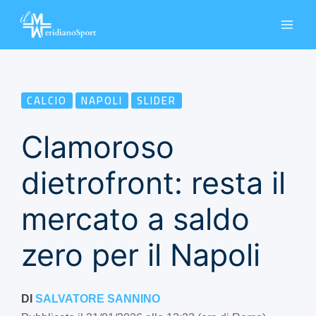
Vai
al
contenuto
CALCIO
NAPOLI
SLIDER
Clamoroso
dietrofront: resta il
mercato a saldo
zero per il Napoli
DI
SALVATORE SANNINO