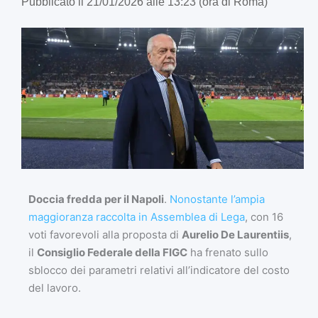
Pubblicato il 21/01/2026 alle 13:23 (ora di Roma)
Doccia fredda per il Napoli
.
Nonostante l’ampia
maggioranza raccolta in Assemblea di Lega
, con 16
voti favorevoli alla proposta di
Aurelio De Laurentiis
,
il
Consiglio Federale della FIGC
ha frenato sullo
sblocco dei parametri relativi all’indicatore del costo
del lavoro.