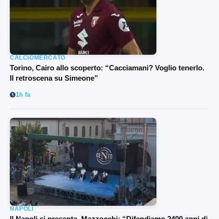
CALCIOMERCATO
Torino, Cairo allo scoperto: “Cacciamani? Voglio tenerlo.
Il retroscena su Simeone”
1h fa
NAPOLI
Il Napoli si presenta. Mazzocchi: “Difendiamo 2400 anni di