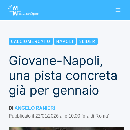
Vai
al
contenuto
CALCIOMERCATO
NAPOLI
SLIDER
Giovane-Napoli,
una pista concreta
già per gennaio
DI
ANGELO RANIERI
Pubblicato il 22/01/2026 alle 10:00 (ora di Roma)