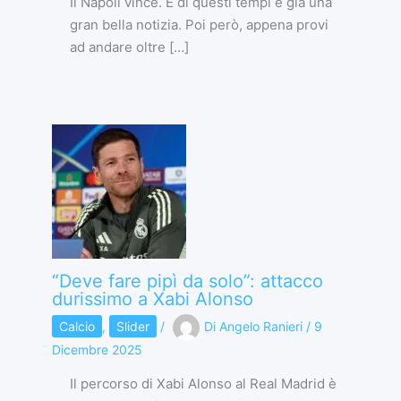
Il Napoli vince. E di questi tempi è già una
gran bella notizia. Poi però, appena provi
ad andare oltre […]
“Deve fare pipì da solo”: attacco
durissimo a Xabi Alonso
Calcio
,
Slider
/
Di
Angelo Ranieri
/
9
Dicembre 2025
Il percorso di Xabi Alonso al Real Madrid è