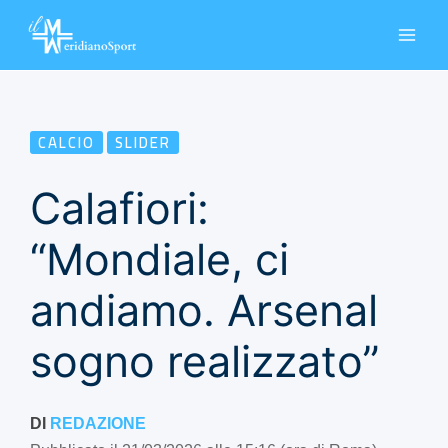
Vai
al
contenuto
CALCIO
SLIDER
Calafiori:
“Mondiale, ci
andiamo. Arsenal
sogno realizzato”
DI
REDAZIONE