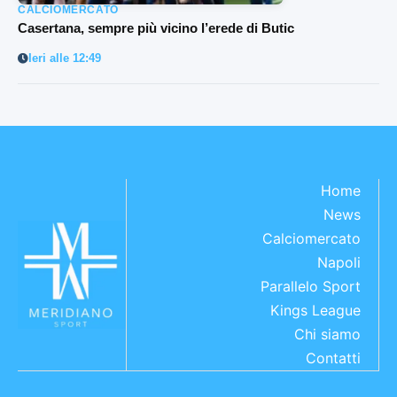
CALCIOMERCATO
Casertana, sempre più vicino l’erede di Butic
Ieri alle 12:49
Home
News
Calciomercato
Napoli
Parallelo Sport
Kings League
Chi siamo
Contatti