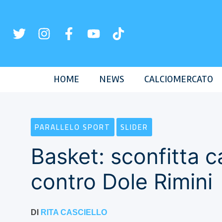
Vai
al
contenuto
HOME
NEWS
CALCIOMERCATO
PARALLELO SPORT
SLIDER
Basket: sconfitta c
contro Dole Rimini
DI
RITA CASCIELLO