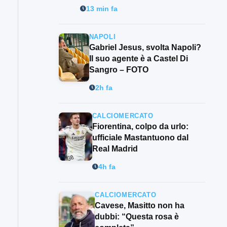
13 min fa
NAPOLI
Gabriel Jesus, svolta Napoli?
Il suo agente è a Castel Di
Sangro – FOTO
2h fa
CALCIOMERCATO
Fiorentina, colpo da urlo:
ufficiale Mastantuono dal
Real Madrid
4h fa
CALCIOMERCATO
Cavese, Masitto non ha
dubbi: “Questa rosa è