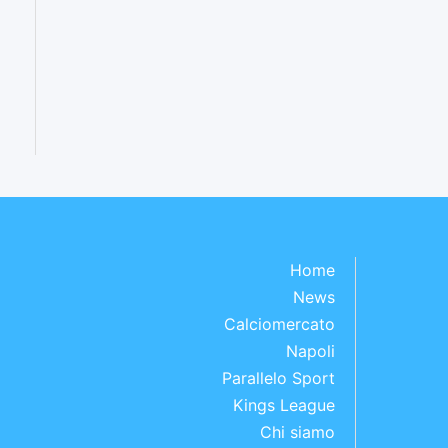
Home
News
Calciomercato
Napoli
Parallelo Sport
Kings League
Chi siamo