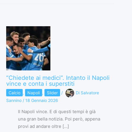
“Chiedete ai medici”. Intanto il Napoli
vince e conta i superstiti
Calcio
,
Napoli
,
Slider
/
Di
Salvatore
Sannino
/
18 Gennaio 2026
Il Napoli vince. E di questi tempi è già
una gran bella notizia. Poi però, appena
provi ad andare oltre […]