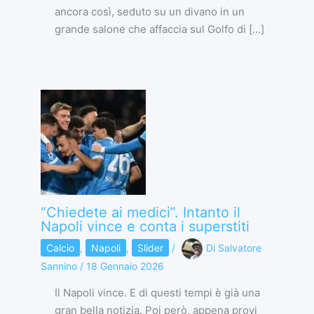
ancora così, seduto su un divano in un
grande salone che affaccia sul Golfo di […]
“Chiedete ai medici”. Intanto il
Napoli vince e conta i superstiti
Calcio
,
Napoli
,
Slider
/
Di
Salvatore
Sannino
/
18 Gennaio 2026
Il Napoli vince. E di questi tempi è già una
gran bella notizia. Poi però, appena provi