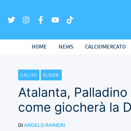
Vai
al
contenuto
HOME
NEWS
CALCIOMERCATO
CALCIO
SLIDER
Atalanta, Palladino 
come giocherà la 
DI
ANGELO RANIERI