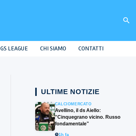
Cer
GS LEAGUE
CHI SIAMO
CONTATTI
ULTIME NOTIZIE
CALCIOMERCATO
Avellino, il ds Aiello:
“Cinquegrano vicino. Russo
fondamentale”
1h fa