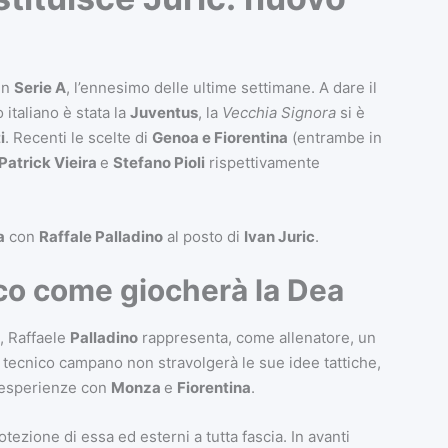
in
Serie A
, l’ennesimo delle ultime settimane. A dare il
taliano è stata la
Juventus
, la
Vecchia Signora
si è
i
. Recenti le scelte di
Genoa e Fiorentina
(entrambe in
Patrick Vieira
e
Stefano Pioli
rispettivamente
a
con
Raffale Palladino
al posto di
Ivan Juric
.
cco come giocherà la Dea
, Raffaele
Palladino
rappresenta, come allenatore, un
 Il tecnico campano non stravolgerà le sue idee tattiche,
i esperienze con
Monza
e
Fiorentina
.
tezione di essa ed esterni a tutta fascia. In avanti