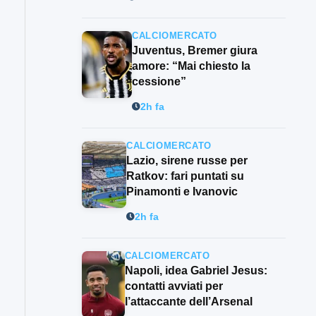
CALCIOMERCATO
Juventus, Bremer giura
amore: “Mai chiesto la
cessione”
2h fa
CALCIOMERCATO
Lazio, sirene russe per
Ratkov: fari puntati su
Pinamonti e Ivanovic
2h fa
CALCIOMERCATO
Napoli, idea Gabriel Jesus:
contatti avviati per
l’attaccante dell’Arsenal