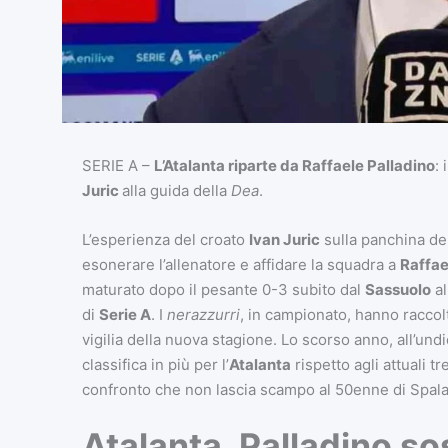
SERIE A –
L’Atalanta riparte
da Raffaele Palladino
: 
Juric
alla guida della
Dea
.
L’esperienza del croato
Ivan Juric
sulla panchina del
esonerare l’allenatore e affidare la squadra a
Raffae
maturato dopo il pesante 0-3 subito dal
Sassuolo
al
di
Serie A
. I
nerazzurri
, in campionato, hanno raccolt
vigilia della nuova stagione. Lo scorso anno, all’und
classifica in più per l’
Atalanta
rispetto agli attuali t
confronto che non lascia scampo al 50enne di Spalato
Atalanta, Palladino so