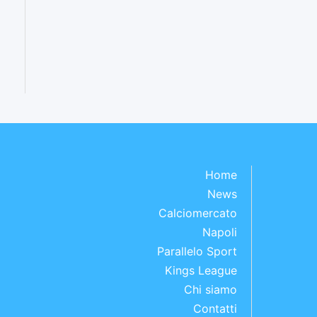
Home
News
Calciomercato
Napoli
Parallelo Sport
Kings League
Chi siamo
Contatti