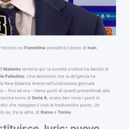
il tecnico ex
Fiorentina
prenderà il posto di
Ivan
l’
Atalanta
termina qui: la società
orobica
ha deciso di
le Palladino
. Una decisione che la dirigenza ha
la New Balance Arena nell’undicesima giornata
o – fino ad ora – meno punti di quanti preventivati alla
icesima turno di
Serie A
, erano ben nove i punti in
redici che relegano il club al tredicesimo posto. Un
 ex, tra le altre, di
Roma
e
Torino
.
stituisce Juric: nuovo