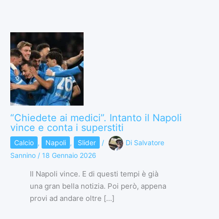
“Chiedete ai medici”. Intanto il Napoli
vince e conta i superstiti
Calcio
,
Napoli
,
Slider
/
Di
Salvatore
Sannino
/
18 Gennaio 2026
Il Napoli vince. E di questi tempi è già
una gran bella notizia. Poi però, appena
provi ad andare oltre […]