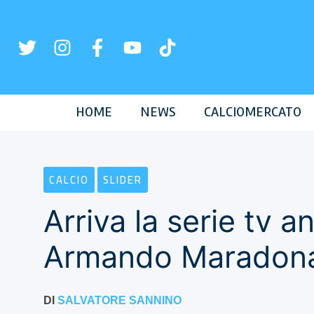
Vai
al
contenuto
HOME
NEWS
CALCIOMERCATO
CALCIO
SLIDER
Arriva la serie tv 
Armando Maradon
DI
SALVATORE SANNINO