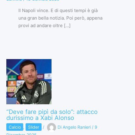
Il Napoli vince. E di questi tempi è già
una gran bella notizia. Poi però, appena
provi ad andare oltre […]
“Deve fare pipì da solo”: attacco
durissimo a Xabi Alonso
Calcio
,
Slider
/
Di
Angelo Ranieri
/
9
Dicembre 2025