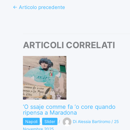
←
Articolo precedente
ARTICOLI CORRELATI
‘O ssaje comme fa ‘o core quando
ripensa a Maradona
Napoli
,
Slider
/
Di
Alessia Bartiromo
/
25
Novembre 2025