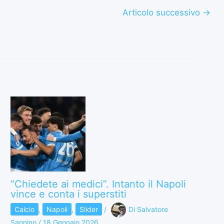
Articolo successivo
→
“Chiedete ai medici”. Intanto il Napoli
vince e conta i superstiti
Calcio
,
Napoli
,
Slider
/
Di
Salvatore
Sannino
/
18 Gennaio 2026